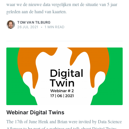
waar we de nieuwe data vergelijken met de situatie van 5 jaar
geleden aan de hand van kaarten.
TOM VAN TILBURG
26 JUL 2021
•
1 MIN READ
Webinar Digital Twins
The 17th of June Henk and Brian were invited by Data Science
Alkmaar to be part of a webinar and talk about Digital Twins