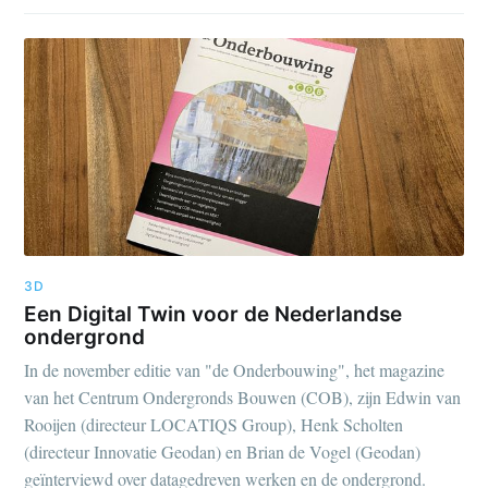
3D
Een Digital Twin voor de Nederlandse
ondergrond
In de november editie van "de Onderbouwing", het magazine
van het Centrum Ondergronds Bouwen (COB), zijn Edwin van
Rooijen (directeur LOCATIQS Group), Henk Scholten
(directeur Innovatie Geodan) en Brian de Vogel (Geodan)
geïnterviewd over datagedreven werken en de ondergrond.