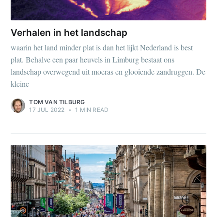
Verhalen in het landschap
waarin het land minder plat is dan het lijkt Nederland is best
plat. Behalve een paar heuvels in Limburg bestaat ons
landschap overwegend uit moeras en glooiende zandruggen. De
kleine
TOM VAN TILBURG
17 JUL 2022
•
1 MIN READ