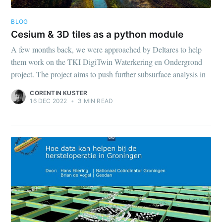
BLOG
Cesium & 3D tiles as a python module
A few months back, we were approached by Deltares to help
them work on the TKI DigiTwin Waterkering en Ondergrond
project. The project aims to push further subsurface analysis in
CORENTIN KUSTER
16 DEC 2022
•
3 MIN READ