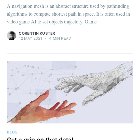
A navigation mesh is an abstract structure used by pathfinding
algorithms to compute shortest path in space. It is often used in
video game AI to set objects trajectory. Game
CORENTIN KUSTER
12 MAY 2021
•
4 MIN READ
BLOG
Get a grip on that data!