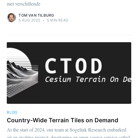
met verschillende
TOM VAN TILBURG
5 AUG 2025
•
5 MIN READ
BLOG
Country-Wide Terrain Tiles on Demand
At the start of 2024, our team at Sogelink Research embarked
on an exciting project: developing an open-source service called