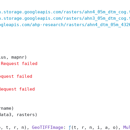
h.storage.googleapis.com/rasters/ahn4_05m_dtm_cog.
h.storage.googleapis.com/rasters/ahn3_05m_dtm_cog.
ogleapis.com/ahp-research/rasters/ahn4_dtm_05m_432
ius, mapnr)
 Request failed
equest failed
Request failed
rname)
data3, rasters)
e, t, r, n)
, 
GeoTIFFImage
: 
ƒ
(t, r, n, i, a, o)
, 
Mu