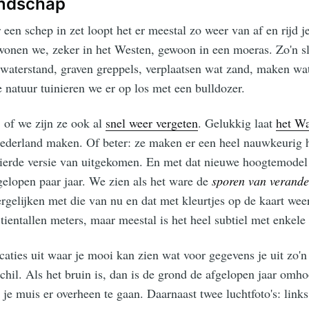
andschap
r een schep in zet loopt het er meestal zo weer van af en rijd 
 wonen we, zeker in het Westen, gewoon in een moeras. Zo'n sl
aterstand, graven greppels, verplaatsen wat zand, maken wat 
de natuur tuinieren we er op los met een bulldozer.
, of we zijn ze ook al
snel weer vergeten
. Gelukkig laat
het Wa
ederland maken. Of beter: ze maken er een heel nauwkeurig
vierde versie van uitgekomen. En met dat nieuwe hoogtemodel
fgelopen paar jaar. We zien als het ware de
sporen van verande
ergelijken met die van nu en dat met kleurtjes op de kaart we
tientallen meters, maar meestal is het heel subtiel met enkele
ocaties uit waar je mooi kan zien wat voor gegevens je uit zo'n
schil. Als het bruin is, dan is de grond de afgelopen jaar om
je muis er overheen te gaan. Daarnaast twee luchtfoto's: link